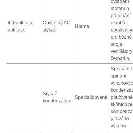
ovládání
motoru a
přepínání
4. Funkce a
Obyčejný AC
okruhů;
Norma
aplikace
stykač
používá s
pro běžné
stroje,
ventilátory
čerpadla.
Speciálně
spínání
výkonový
kondenzát
Stykač
Specializované
používané
kondenzátoru
skříních p
kompenza
jalového
výkonu.