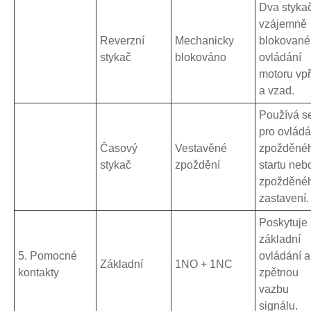
Dva styka
vzájemně
Reverzní
Mechanicky
blokované
stykač
blokováno
ovládání
motoru vp
a vzad.
Používá s
pro ovládá
Časový
Vestavěné
zpožděné
stykač
zpoždění
startu neb
zpožděné
zastavení.
Poskytuje
základní
5. Pomocné
ovládání a
Základní
1NO + 1NC
kontakty
zpětnou
vazbu
signálu.