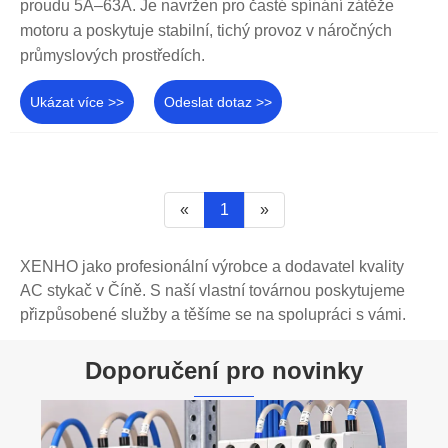
proudu 5A–63A. Je navržen pro časté spínání zátěže
motoru a poskytuje stabilní, tichý provoz v náročných
průmyslových prostředích.
Ukázat více >>
Odeslat dotaz >>
«
1
»
XENHO jako profesionální výrobce a dodavatel kvality
AC stykač v Číně. S naší vlastní továrnou poskytujeme
přizpůsobené služby a těšíme se na spolupráci s vámi.
Doporučení pro novinky