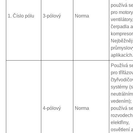
používá s
pro motory
1. Číslo pólu
3-pólový
Norma
ventilátory
čerpadla a
kompresor
Nejběžnějš
průmyslov
aplikacích
Používá s
pro třífázo
čtyřvodičo
systémy (s
neutrálním
vedením);
4-pólový
Norma
používá se
rozvodech
elektřiny,
osvětlení 