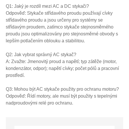
Q1: Jaký je rozdíl mezi AC a DC stykači?
Odpověď: Stykače střídavého proudu používají cívky
střídavého proudu a jsou určeny pro systémy se
střídavým proudem, zatímco stykače stejnosměrného
proudu jsou optimalizovány pro stejnosměrné obvody s
lepším potlačením oblouku a stabilitou.
Q2: Jak vybrat správný AC stykač?
A: Zvažte: Jmenovitý proud a napětí; typ zátěže (motor,
kondenzátor, odpor); napětí cívky; počet pólů a pracovní
prostředí.
Q3: Mohou být AC stykače použity pro ochranu motoru?
Odpověď: Řídí motory, ale musí být použity s tepelnými
nadproudovými relé pro ochranu.