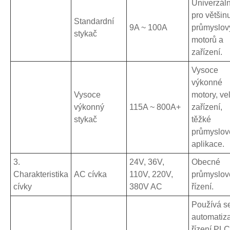
Univerzáln
pro většin
Standardní
9A ~ 100A
průmyslov
stykač
motorů a
zařízení.
Vysoce
výkonné
Vysoce
motory, ve
výkonný
115A ~ 800A+
zařízení,
stykač
těžké
průmyslov
aplikace.
3.
24V, 36V,
Obecné
Charakteristika
AC cívka
110V, 220V,
průmyslov
cívky
380V AC
řízení.
Používá s
automatiza
řízení PLC