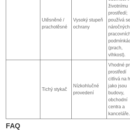
životnímu
prostředí;
Utěsněné /
Vysoký stupeň
používá se
prachotěsné
ochrany
náročných
pracovníc
podmínká
(prach,
vlhkost).
Vhodné pr
prostředí
citlivá na 
Nízkohlučné
jako jsou
Tichý stykač
provedení
budovy,
obchodní
centra a
kanceláře.
FAQ