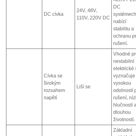
DC
24V, 48V,
DC cívka
systémech
110V, 220V DC
nabízí
stabilitu a
ochranu pr
rušení.
Vhodné pr
nestabilní
elektrické 
Cívka se
vyznačuje
širokým
vysokou
Liší se
rozsahem
odolností p
napětí
rušení, ní
hlučností 
dlouhou
životností.
Základní