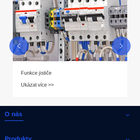
Jak může stejnosměrná přepěťová ochrana
účinně chránit váš solární systém
Ukázat více >>


O nás
Produkty