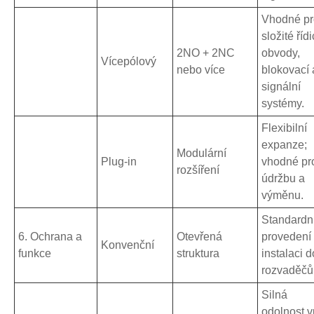
Vhodné pr
složité řídi
2NO + 2NC
obvody,
Vícepólový
nebo více
blokovací 
signální
systémy.
Flexibilní
expanze;
Modulární
Plug-in
vhodné pr
rozšíření
údržbu a
výměnu.
Standardn
6. Ochrana a
Otevřená
provedení
Konvenční
funkce
struktura
instalaci d
rozvaděčů
Silná
odolnost v