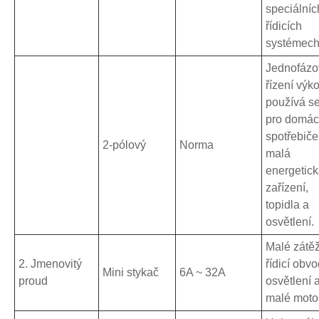
speciálníc
řídicích
systémech
Jednofázo
řízení výk
používá s
pro domác
spotřebiče
2-pólový
Norma
malá
energetic
zařízení,
topidla a
osvětlení.
Malé zátěž
2. Jmenovitý
řídicí obvo
Mini stykač
6A ~ 32A
proud
osvětlení 
malé motor