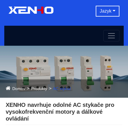
Jazyk
Domov
Produkty
AC stykač
XENHO navrhuje odolné AC stykače pro
vysokofrekvenční motory a dálkové
ovládání