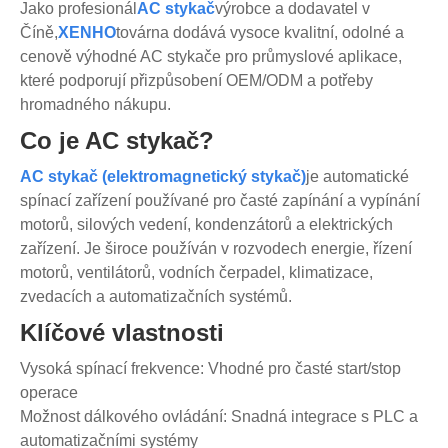
Jako profesionál
AC stykač
výrobce a dodavatel v
Číně,
XENHO
továrna dodává vysoce kvalitní, odolné a
cenově výhodné AC stykače pro průmyslové aplikace,
které podporují přizpůsobení OEM/ODM a potřeby
hromadného nákupu.
Co je AC stykač?
AC stykač (elektromagnetický stykač)
je automatické
spínací zařízení používané pro časté zapínání a vypínání
motorů, silových vedení, kondenzátorů a elektrických
zařízení. Je široce používán v rozvodech energie, řízení
motorů, ventilátorů, vodních čerpadel, klimatizace,
zvedacích a automatizačních systémů.
Klíčové vlastnosti
Vysoká spínací frekvence: Vhodné pro časté start/stop
operace
Možnost dálkového ovládání: Snadná integrace s PLC a
automatizačními systémy