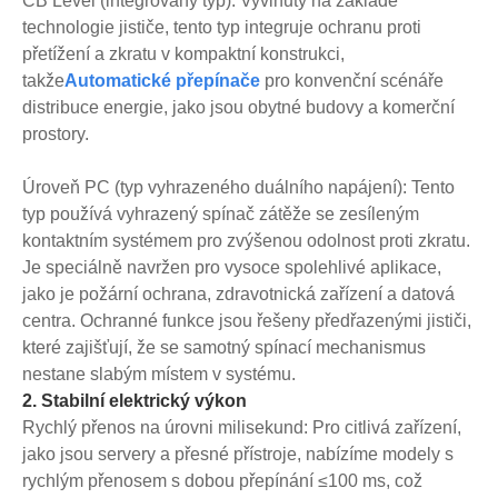
CB Level (integrovaný typ): Vyvinutý na základě
technologie jističe, tento typ integruje ochranu proti
přetížení a zkratu v kompaktní konstrukci,
takže
Automatické přepínače
pro konvenční scénáře
distribuce energie, jako jsou obytné budovy a komerční
prostory.
Úroveň PC (typ vyhrazeného duálního napájení): Tento
typ používá vyhrazený spínač zátěže se zesíleným
kontaktním systémem pro zvýšenou odolnost proti zkratu.
Je speciálně navržen pro vysoce spolehlivé aplikace,
jako je požární ochrana, zdravotnická zařízení a datová
centra. Ochranné funkce jsou řešeny předřazenými jističi,
které zajišťují, že se samotný spínací mechanismus
nestane slabým místem v systému.
2. Stabilní elektrický výkon
Rychlý přenos na úrovni milisekund: Pro citlivá zařízení,
jako jsou servery a přesné přístroje, nabízíme modely s
rychlým přenosem s dobou přepínání ≤100 ms, což