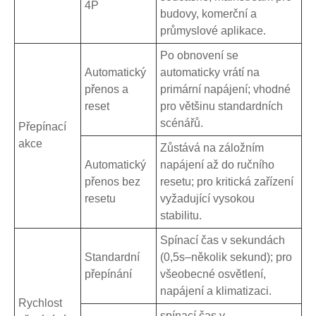
4P
budovy, komerční a
průmyslové aplikace.
Po obnovení se
Automatický
automaticky vrátí na
přenos a
primární napájení; vhodné
reset
pro většinu standardních
scénářů.
Přepínací
akce
Zůstává na záložním
Automatický
napájení až do ručního
přenos bez
resetu; pro kritická zařízení
resetu
vyžadující vysokou
stabilitu.
Spínací čas v sekundách
Standardní
(0,5s–několik sekund); pro
přepínání
všeobecné osvětlení,
napájení a klimatizaci.
Rychlost
spínací čas v