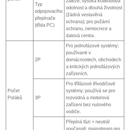
zátěže; vysoká krátkodobá
Typ
odolnost a dlouhá životnost
odpojovacího
(žádná vestavěná
přepínače
ochrana); pro požární
(třída PC)
ochranu, nemocnice a
datová centra.
Pro jednofázové systémy;
používané v
2P
domácnostech, obchodech
a kritických jednofázových
zařízeních.
Pro třífázové třívodičové
Počet
systémy; používá se pro
Poláků
3P
rozvodná a motorová
zařízení bez nulového
vodiče.
Přepíná fázi + neutrál
současně; mainstream pro