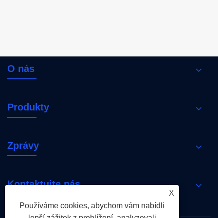
O nás
Produkty
Zprávy
Kontaktujte nás
X
Používáme cookies, abychom vám nabídli
lepší zážitek z prohlížení, analyzovali