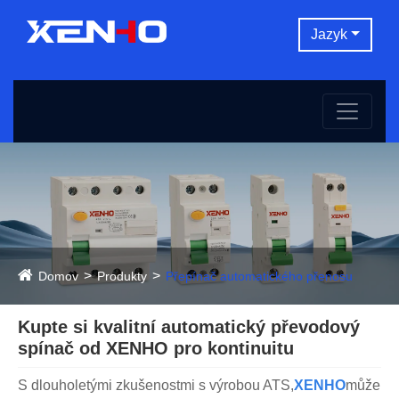
Jazyk
Domov
Produkty
Přepínač automatického přenosu
Kupte si kvalitní automatický převodový
spínač od XENHO pro kontinuitu
S dlouholetými zkušenostmi s výrobou ATS,
XENHO
může