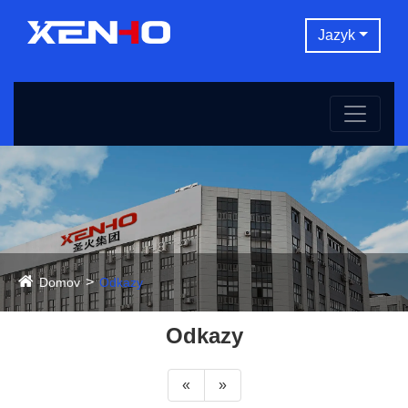
Jazyk
Domov
Odkazy
Odkazy
«
»