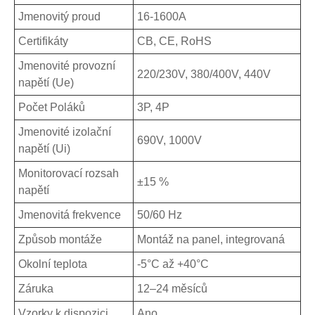
Jmenovitý proud
16-1600A
Certifikáty
CB, CE, RoHS
Jmenovité provozní
220/230V, 380/400V, 440V
napětí (Ue)
Počet Poláků
3P, 4P
Jmenovité izolační
690V, 1000V
napětí (Ui)
Monitorovací rozsah
±15 %
napětí
Jmenovitá frekvence
50/60 Hz
Způsob montáže
Montáž na panel, integrovaná
Okolní teplota
-5°C až +40°C
Záruka
12–24 měsíců
Vzorky k dispozici
Ano