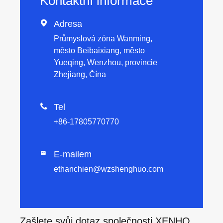
Kontaktní informace

Adresa
Průmyslová zóna Wanming,
město Beibaixiang, město
Yueqing, Wenzhou, provincie
Zhejiang, Čína

Tel
+86-17805770770
E-mailem

ethanchien@wzshenghuo.com
Zašlete svůj dotaz společnosti XENHO