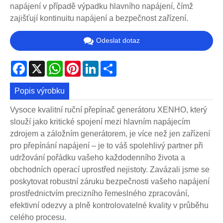
napájení v případě výpadku hlavního napájení, čímž
zajišťují kontinuitu napájení a bezpečnost zařízení.
Odeslat dotaz
Facebook
X
WhatsApp
Pinterest
LinkedIn
Share
Popis výrobku
Vysoce kvalitní ruční přepínač generátoru XENHO, který
slouží jako kritické spojení mezi hlavním napájecím
zdrojem a záložním generátorem, je více než jen zařízení
pro přepínání napájení – je to váš spolehlivý partner při
udržování pořádku vašeho každodenního života a
obchodních operací uprostřed nejistoty. Zavázali jsme se
poskytovat robustní záruku bezpečnosti vašeho napájení
prostřednictvím precizního řemeslného zpracování,
efektivní odezvy a plně kontrolovatelné kvality v průběhu
celého procesu.