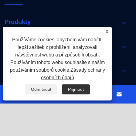
Produkty
X
Používáme cookies, abychom vám nabídli
Zprávy
lepší zážitek z prohlížení, analyzovali
návštěvnost webu a přizpůsobili obsah.
Používáním tohoto webu souhlasíte s naším
Kontaktujte nás
používáním souborů cookie.
Zásady ochrany
osobních údajů
Odmítnout
Přijmout




Links
Sitemap
RSS
XML
Zásady ochrany
osobních údajů
Copyright © 2026 Holy Flame Group Všechna práva
vyhrazena.