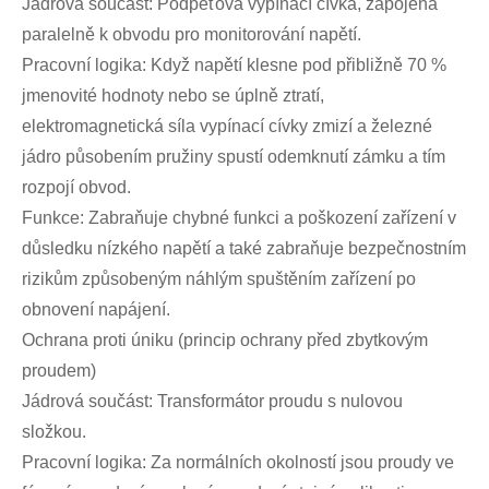
Jádrová součást: Podpěťová vypínací cívka, zapojená
paralelně k obvodu pro monitorování napětí.
Pracovní logika: Když napětí klesne pod přibližně 70 %
jmenovité hodnoty nebo se úplně ztratí,
elektromagnetická síla vypínací cívky zmizí a železné
jádro působením pružiny spustí odemknutí zámku a tím
rozpojí obvod.
Funkce: Zabraňuje chybné funkci a poškození zařízení v
důsledku nízkého napětí a také zabraňuje bezpečnostním
rizikům způsobeným náhlým spuštěním zařízení po
obnovení napájení.
Ochrana proti úniku (princip ochrany před zbytkovým
proudem)
Jádrová součást: Transformátor proudu s nulovou
složkou.
Pracovní logika: Za normálních okolností jsou proudy ve