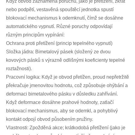
Když obvod zaznamená poruchu, jako je přetížení, zkrat
nebo podpětí, vestavěná spouštěcí jednotka spustí
blokovací mechanismus k odemknutí, čímž se dosáhne
automatického vypnutí. Různé poruchy odpovídají
různým principům vypínání:
Ochrana proti přetížení (princip tepelného vypnutí)
Složka jádra: Bimetalový pásek (složený ze dvou
kovových pásků s výrazně odlišnými koeficienty tepelné
roztažnosti).
Pracovní logika: Když je obvod přetížen, proud nepřetržitě
překračuje jmenovitou hodnotu, což způsobuje ohýbání a
deformaci bimetalového pásku v důsledku zahřívání.
Když deformace dosáhne prahové hodnoty, zatlačí
blokovací mechanismus, aby se odemkl, a pohyblivý
kontakt odpojí obvod působením pružiny.
Vlastnosti: Zpožděná akce; krátkodobá přetížení (jako je