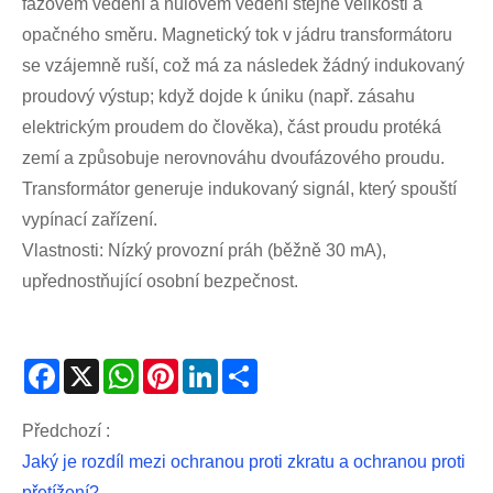
fázovém vedení a nulovém vedení stejné velikosti a
opačného směru. Magnetický tok v jádru transformátoru
se vzájemně ruší, což má za následek žádný indukovaný
proudový výstup; když dojde k úniku (např. zásahu
elektrickým proudem do člověka), část proudu protéká
zemí a způsobuje nerovnováhu dvoufázového proudu.
Transformátor generuje indukovaný signál, který spouští
vypínací zařízení.
Vlastnosti: Nízký provozní práh (běžně 30 mA),
upřednostňující osobní bezpečnost.
Facebook
X
WhatsApp
Pinterest
LinkedIn
Share
Předchozí :
Jaký je rozdíl mezi ochranou proti zkratu a ochranou proti
přetížení?