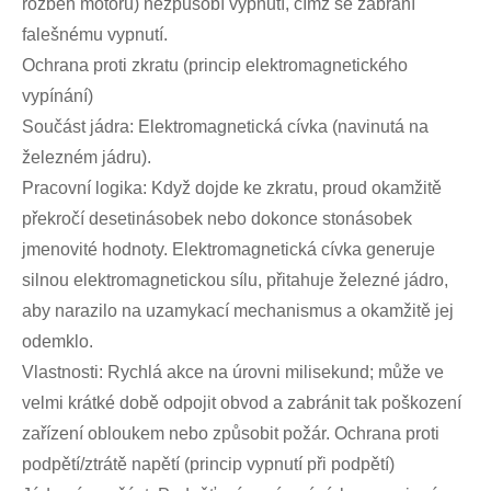
rozběh motoru) nezpůsobí vypnutí, čímž se zabrání
falešnému vypnutí.
Ochrana proti zkratu (princip elektromagnetického
vypínání)
Součást jádra: Elektromagnetická cívka (navinutá na
železném jádru).
Pracovní logika: Když dojde ke zkratu, proud okamžitě
překročí desetinásobek nebo dokonce stonásobek
jmenovité hodnoty. Elektromagnetická cívka generuje
silnou elektromagnetickou sílu, přitahuje železné jádro,
aby narazilo na uzamykací mechanismus a okamžitě jej
odemklo.
Vlastnosti: Rychlá akce na úrovni milisekund; může ve
velmi krátké době odpojit obvod a zabránit tak poškození
zařízení obloukem nebo způsobit požár. Ochrana proti
podpětí/ztrátě napětí (princip vypnutí při podpětí)