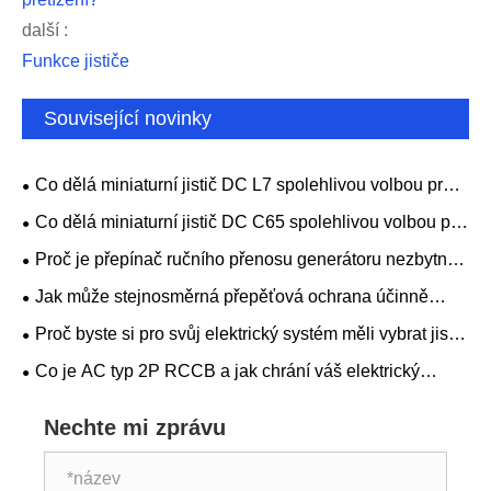
další :
Funkce jističe
Související novinky
Co dělá miniaturní jistič DC L7 spolehlivou volbou pro
moderní elektrickou ochranu?
Co dělá miniaturní jistič DC C65 spolehlivou volbou pro
moderní elektrickou ochranu?
Proč je přepínač ručního přenosu generátoru nezbytný
pro bezpečné a spolehlivé záložní napájení
Jak může stejnosměrná přepěťová ochrana účinně
chránit váš solární systém
Proč byste si pro svůj elektrický systém měli vybrat jistič
800A
Co je AC typ 2P RCCB a jak chrání váš elektrický
systém
Nechte mi zprávu