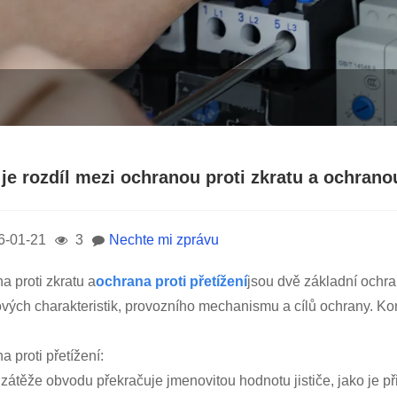
je rozdíl mezi ochranou proti zkratu a ochranou
6-01-21
3
Nechte mi zprávu
a proti zkratu a
ochrana proti přetížení
jsou dvě základní ochran
vých charakteristik, provozního mechanismu a cílů ochrany. Konk
a proti přetížení:
zátěže obvodu překračuje jmenovitou hodnotu jističe, jako je př