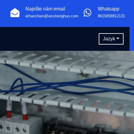
Napište nám email
Whatsapp
ethanchien@wzshenghuo.com
8615858812131
Jazyk