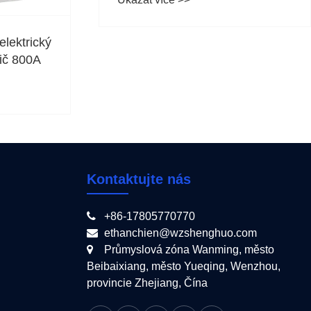
elektrický
tič 800A
Kontaktujte nás
+86-17805770770
ethanchien@wzshenghuo.com
Průmyslová zóna Wanming, město
Beibaixiang, město Yueqing, Wenzhou,
provincie Zhejiang, Čína