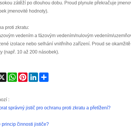
sokou zátěží po dlouhou dobu. Proud plynule překračuje jmenovi
ek jmenovité hodnoty).
a proti zkratu:
ázovým vedením a fázovým vedením/nulovým vedením/uzemňova
ené izolace nebo selhání vnitřního zařízení. Proud se okamžit
y (např. 10 až 200 násobek).
acebook
X
WhatsApp
Pinterest
LinkedIn
Share
ozí :
rat správný jistič pro ochranu proti zkratu a přetížení?
 princip činnosti jističe?