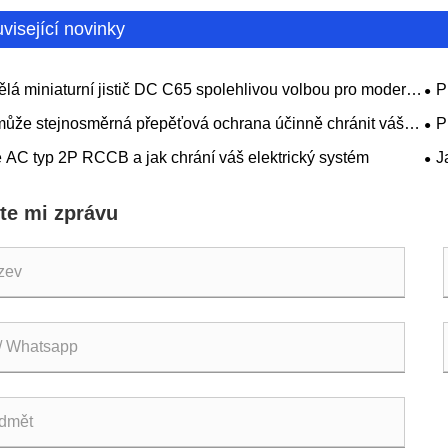
visející novinky
ělá miniaturní jistič DC C65 spolehlivou volbou pro moderní
P
ickou ochranu?
bez
může stejnosměrná přepěťová ochrana účinně chránit váš
P
í systém
e AC typ 2P RCCB a jak chrání váš elektrický systém
J
te mi zprávu