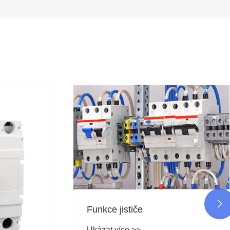

Funkce jističe
Ukázat více >>