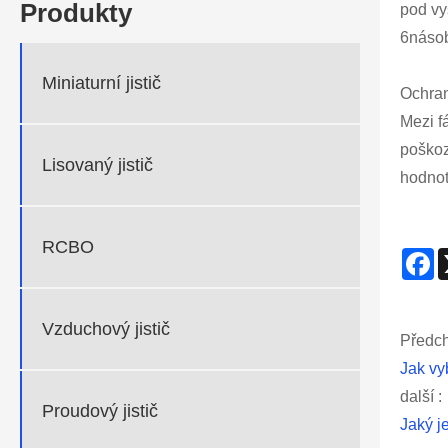
Produkty
pod vy
6násob
Miniaturní jistič
Ochran
Mezi f
poškoz
Lisovaný jistič
hodnot
RCBO
F
Vzduchový jistič
Předch
Jak vyb
další :
Proudový jistič
Jaký je