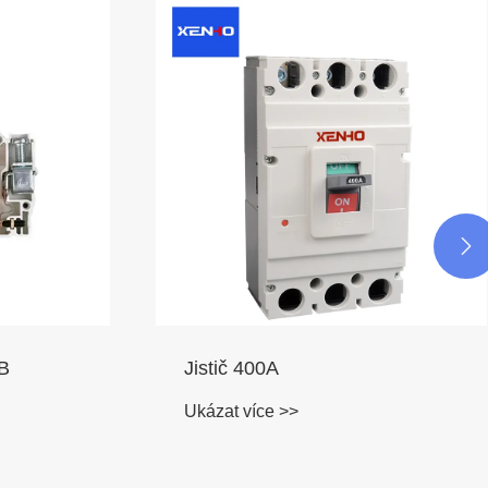

CB
Jistič 400A
Ukázat více >>