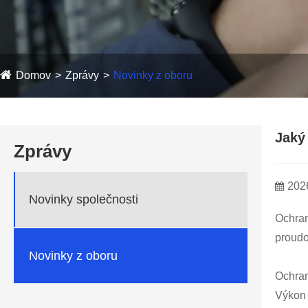
Domov
Zprávy
Novinky z oboru
Jaký 
Zprávy
202
Novinky společnosti
Ochran
proudo
Novinky z oboru
Ochran
Výkon 