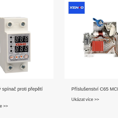
spínač proti přepětí
Příslušenství C65 M
Ukázat více >>
e >>