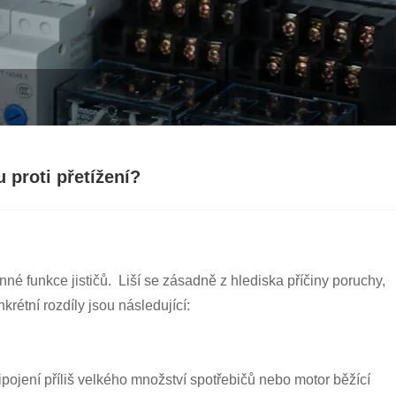
 proti přetížení?
né funkce jističů. Liší se zásadně z hlediska příčiny poruchy,
rétní rozdíly jsou následující:
ipojení příliš velkého množství spotřebičů nebo motor běžící