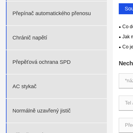
Sou
Přepínač automatického přenosu
Co d
elektr
Jak 
Chránič napětí
solárn
Co j
Přepěťová ochrana SPD
Nech
AC stykač
Normálně uzavřený jistič