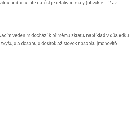
tou hodnotu, ale nárůst je relativně malý (obvykle 1,2 až
cím vedením dochází k přímému zkratu, například v důsledku
ě zvyšuje a dosahuje desítek až stovek násobku jmenovité