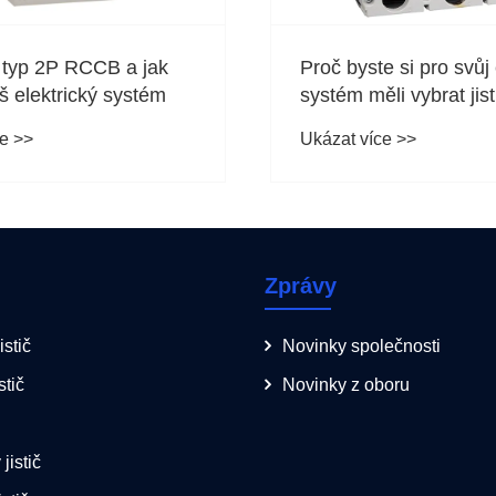
 typ 2P RCCB a jak
Proč byste si pro svůj 
š elektrický systém
systém měli vybrat jis
e >>
Ukázat více >>
Zprávy
istič
Novinky společnosti
stič
Novinky z oboru
jistič