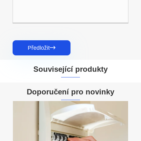
Předložit

Související produkty


Doporučení pro novinky
Jaký je rozdíl mezi ochranou proti zkratu a
ochranou proti přetížení?
Ukázat více >>