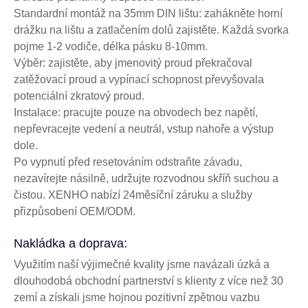
Standardní montáž na 35mm DIN lištu: zahákněte horní
drážku na lištu a zatlačením dolů zajistěte. Každá svorka
pojme 1-2 vodiče, délka pásku 8-10mm.
Výběr: zajistěte, aby jmenovitý proud překračoval
zatěžovací proud a vypínací schopnost převyšovala
potenciální zkratový proud.
Instalace: pracujte pouze na obvodech bez napětí,
nepřevracejte vedení a neutrál, vstup nahoře a výstup
dole.
Po vypnutí před resetováním odstraňte závadu,
nezavírejte násilně, udržujte rozvodnou skříň suchou a
čistou. XENHO nabízí 24měsíční záruku a služby
přizpůsobení OEM/ODM.
Nakládka a doprava:
Využitím naší výjimečné kvality jsme navázali úzká a
dlouhodobá obchodní partnerství s klienty z více než 30
zemí a získali jsme hojnou pozitivní zpětnou vazbu