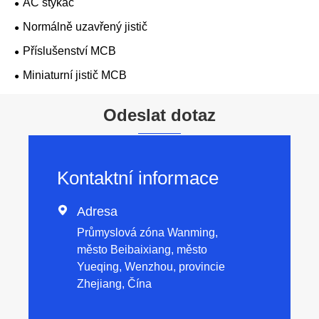
AC stykač
Normálně uzavřený jistič
Příslušenství MCB
Miniaturní jistič MCB
Odeslat dotaz
Kontaktní informace

Adresa
Průmyslová zóna Wanming,
město Beibaixiang, město
Yueqing, Wenzhou, provincie
Zhejiang, Čína