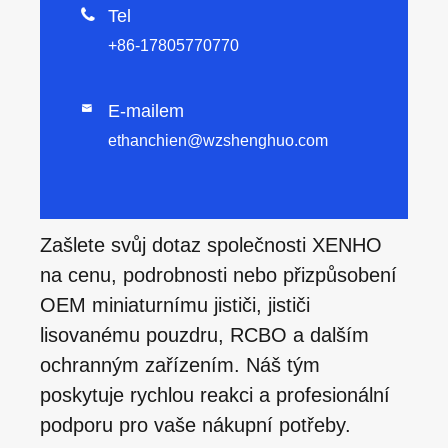

Tel
+86-17805770770
E-mailem

ethanchien@wzshenghuo.com
Zašlete svůj dotaz společnosti XENHO
na cenu, podrobnosti nebo přizpůsobení
OEM miniaturnímu jističi, jističi
lisovanému pouzdru, RCBO a dalším
ochranným zařízením. Náš tým
poskytuje rychlou reakci a profesionální
podporu pro vaše nákupní potřeby.