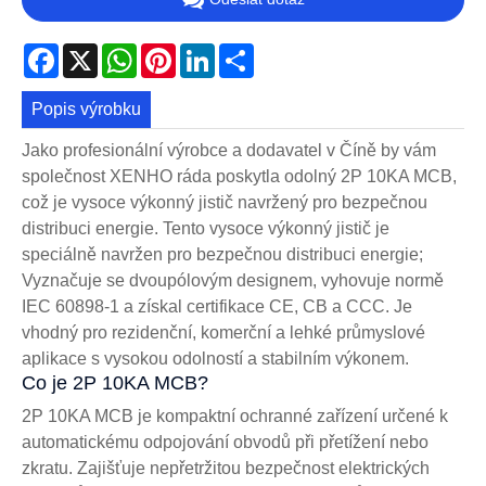
Facebook
X
WhatsApp
Pinterest
LinkedIn
Share
Popis výrobku
Jako profesionální výrobce a dodavatel v Číně by vám
společnost XENHO ráda poskytla odolný 2P 10KA MCB,
což je vysoce výkonný jistič navržený pro bezpečnou
distribuci energie. Tento vysoce výkonný jistič je
speciálně navržen pro bezpečnou distribuci energie;
Vyznačuje se dvoupólovým designem, vyhovuje normě
IEC 60898-1 a získal certifikace CE, CB a CCC. Je
vhodný pro rezidenční, komerční a lehké průmyslové
aplikace s vysokou odolností a stabilním výkonem.
Co je 2P 10KA MCB?
2P 10KA MCB je kompaktní ochranné zařízení určené k
automatickému odpojování obvodů při přetížení nebo
zkratu. Zajišťuje nepřetržitou bezpečnost elektrických