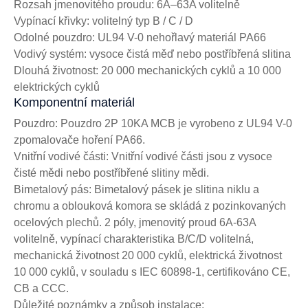
Rozsah jmenovitého proudu: 6A–63A volitelně
Vypínací křivky: volitelný typ B / C / D
Odolné pouzdro: UL94 V-0 nehořlavý materiál PA66
Vodivý systém: vysoce čistá měď nebo postříbřená slitina
Dlouhá životnost: 20 000 mechanických cyklů a 10 000
elektrických cyklů
Komponentní materiál
Pouzdro: Pouzdro 2P 10KA MCB je vyrobeno z UL94 V-0
zpomalovače hoření PA66.
Vnitřní vodivé části: Vnitřní vodivé části jsou z vysoce
čisté mědi nebo postříbřené slitiny mědi.
Bimetalový pás: Bimetalový pásek je slitina niklu a
chromu a oblouková komora se skládá z pozinkovaných
ocelových plechů. 2 póly, jmenovitý proud 6A-63A
volitelně, vypínací charakteristika B/C/D volitelná,
mechanická životnost 20 000 cyklů, elektrická životnost
10 000 cyklů, v souladu s IEC 60898-1, certifikováno CE,
CB a CCC.
Důležité poznámky a způsob instalace: