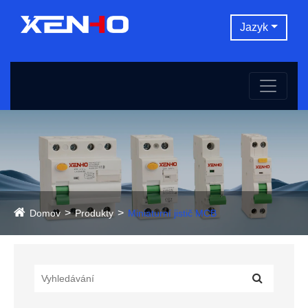
Jazyk
Domov
Produkty
Miniaturní jistič MCB