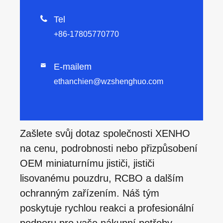

Tel
+86-17805770770
E-mailem

ethanchien@wzshenghuo.com
Zašlete svůj dotaz společnosti XENHO
na cenu, podrobnosti nebo přizpůsobení
OEM miniaturnímu jističi, jističi
lisovanému pouzdru, RCBO a dalším
ochranným zařízením. Náš tým
poskytuje rychlou reakci a profesionální