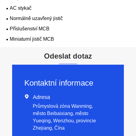
AC stykač
Normálně uzavřený jistič
Příslušenství MCB
Miniaturní jistič MCB
Odeslat dotaz
Kontaktní informace

Adresa
Průmyslová zóna Wanming,
město Beibaixiang, město
Yueqing, Wenzhou, provincie
Zhejiang, Čína