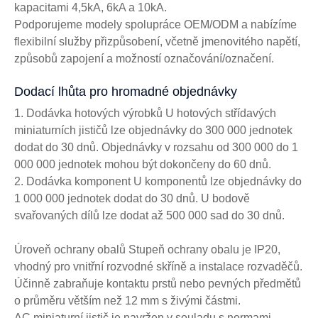
kapacitami 4,5kA, 6kA a 10kA.
Podporujeme modely spolupráce OEM/ODM a nabízíme
flexibilní služby přizpůsobení, včetně jmenovitého napětí,
způsobů zapojení a možností označování/označení.
Dodací lhůta pro hromadné objednávky
1. Dodávka hotových výrobků U hotových střídavých
miniaturních jističů lze objednávky do 300 000 jednotek
dodat do 30 dnů. Objednávky v rozsahu od 300 000 do 1
000 000 jednotek mohou být dokončeny do 60 dnů.
2. Dodávka komponent U komponentů lze objednávky do
1 000 000 jednotek dodat do 30 dnů. U bodově
svařovaných dílů lze dodat až 500 000 sad do 30 dnů.
Úroveň ochrany obalů Stupeň ochrany obalu je IP20,
vhodný pro vnitřní rozvodné skříně a instalace rozvaděčů.
Účinně zabraňuje kontaktu prstů nebo pevných předmětů
o průměru větším než 12 mm s živými částmi.
AC miniaturní jistič je navržen v souladu s normami