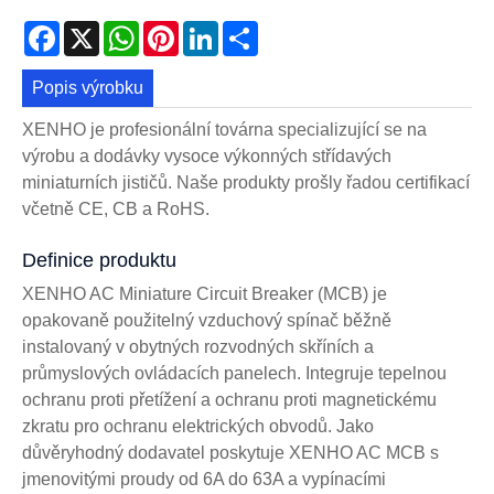
Facebook
X
WhatsApp
Pinterest
LinkedIn
Share
Popis výrobku
XENHO je profesionální továrna specializující se na
výrobu a dodávky vysoce výkonných střídavých
miniaturních jističů. Naše produkty prošly řadou certifikací
včetně CE, CB a RoHS.
Definice produktu
XENHO AC Miniature Circuit Breaker (MCB) je
opakovaně použitelný vzduchový spínač běžně
instalovaný v obytných rozvodných skříních a
průmyslových ovládacích panelech. Integruje tepelnou
ochranu proti přetížení a ochranu proti magnetickému
zkratu pro ochranu elektrických obvodů. Jako
důvěryhodný dodavatel poskytuje XENHO AC MCB s
jmenovitými proudy od 6A do 63A a vypínacími