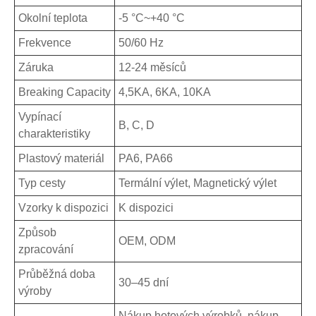
Okolní teplota
-5 °C~+40 °C
Frekvence
50/60 Hz
Záruka
12-24 měsíců
Breaking Capacity
4,5KA, 6KA, 10KA
Vypínací
B, C, D
charakteristiky
Plastový materiál
PA6, PA66
Typ cesty
Termální výlet, Magnetický výlet
Vzorky k dispozici
K dispozici
Způsob
OEM, ODM
zpracování
Průběžná doba
30–45 dní
výroby
Nákup hotových výrobků, nákup