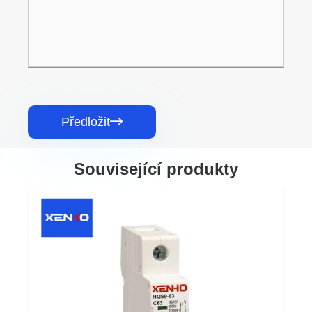
Předložit

Související produkty
Miniaturní jistič L7
Ukázat více >>