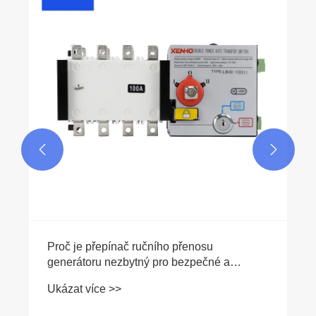
Jaký je rozdíl mezi ochranou proti zkratu a
ochranou proti přetížení?
Ukázat více >>

