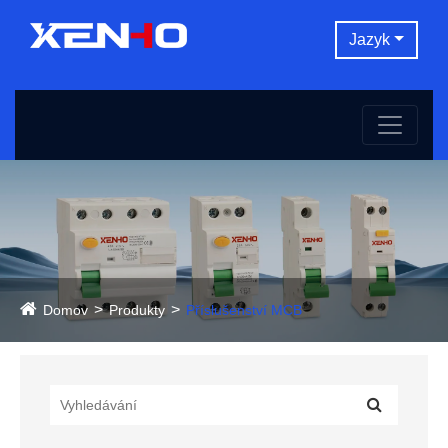
Jazyk
Domov
Produkty
Příslušenství MCB