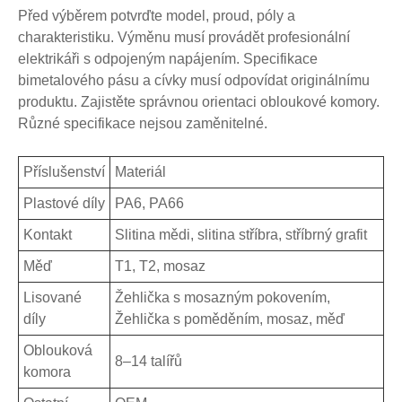
Před výběrem potvrďte model, proud, póly a
charakteristiku. Výměnu musí provádět profesionální
elektrikáři s odpojeným napájením. Specifikace
bimetalového pásu a cívky musí odpovídat originálnímu
produktu. Zajistěte správnou orientaci obloukové komory.
Různé specifikace nejsou zaměnitelné.
Příslušenství
Materiál
Plastové díly
PA6, PA66
Kontakt
Slitina mědi, slitina stříbra, stříbrný grafit
Měď
T1, T2, mosaz
Lisované
Žehlička s mosazným pokovením,
díly
Žehlička s poměděním, mosaz, měď
Oblouková
8–14 talířů
komora