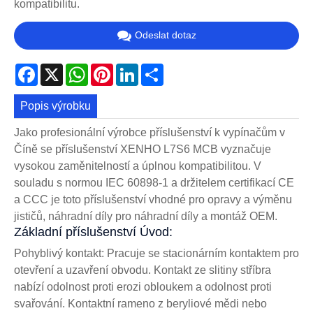
kompatibilitu.
Odeslat dotaz
Facebook
X
WhatsApp
Pinterest
LinkedIn
Share
Popis výrobku
Jako profesionální výrobce příslušenství k vypínačům v
Číně se příslušenství XENHO L7S6 MCB vyznačuje
vysokou zaměnitelností a úplnou kompatibilitou. V
souladu s normou IEC 60898-1 a držitelem certifikací CE
a CCC je toto příslušenství vhodné pro opravy a výměnu
jističů, náhradní díly pro náhradní díly a montáž OEM.
Základní příslušenství Úvod:
Pohyblivý kontakt: Pracuje se stacionárním kontaktem pro
otevření a uzavření obvodu. Kontakt ze slitiny stříbra
nabízí odolnost proti erozi obloukem a odolnost proti
svařování. Kontaktní rameno z beryliové mědi nebo