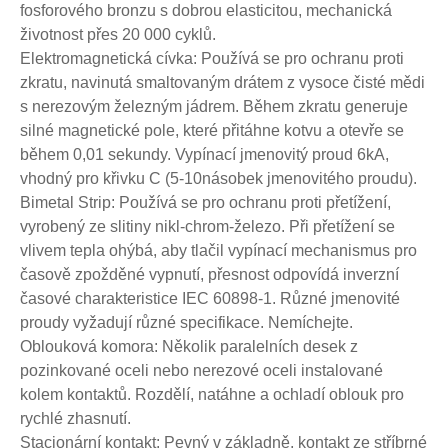
fosforového bronzu s dobrou elasticitou, mechanická
životnost přes 20 000 cyklů.
Elektromagnetická cívka: Používá se pro ochranu proti
zkratu, navinutá smaltovaným drátem z vysoce čisté mědi
s nerezovým železným jádrem. Během zkratu generuje
silné magnetické pole, které přitáhne kotvu a otevře se
během 0,01 sekundy. Vypínací jmenovitý proud 6kA,
vhodný pro křivku C (5-10násobek jmenovitého proudu).
Bimetal Strip: Používá se pro ochranu proti přetížení,
vyrobený ze slitiny nikl-chrom-železo. Při přetížení se
vlivem tepla ohýbá, aby tlačil vypínací mechanismus pro
časově zpožděné vypnutí, přesnost odpovídá inverzní
časové charakteristice IEC 60898-1. Různé jmenovité
proudy vyžadují různé specifikace. Nemíchejte.
Oblouková komora: Několik paralelních desek z
pozinkované oceli nebo nerezové oceli instalované
kolem kontaktů. Rozdělí, natáhne a ochladí oblouk pro
rychlé zhasnutí.
Stacionární kontakt: Pevný v základně, kontakt ze stříbrné