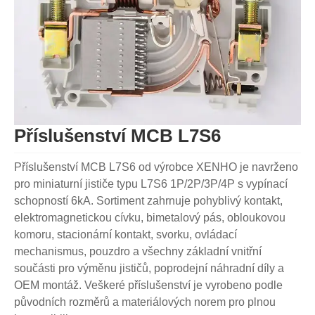
Příslušenství MCB L7S6
Příslušenství MCB L7S6 od výrobce XENHO je navrženo
pro miniaturní jističe typu L7S6 1P/2P/3P/4P s vypínací
schopností 6kA. Sortiment zahrnuje pohyblivý kontakt,
elektromagnetickou cívku, bimetalový pás, obloukovou
komoru, stacionární kontakt, svorku, ovládací
mechanismus, pouzdro a všechny základní vnitřní
součásti pro výměnu jističů, poprodejní náhradní díly a
OEM montáž. Veškeré příslušenství je vyrobeno podle
původních rozměrů a materiálových norem pro plnou