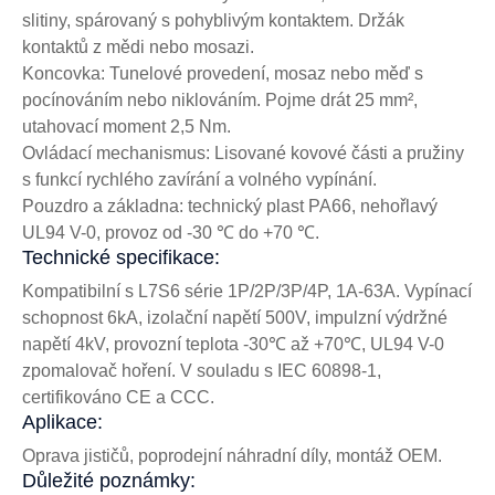
slitiny, spárovaný s pohyblivým kontaktem. Držák
kontaktů z mědi nebo mosazi.
Koncovka: Tunelové provedení, mosaz nebo měď s
pocínováním nebo niklováním. Pojme drát 25 mm²,
utahovací moment 2,5 Nm.
Ovládací mechanismus: Lisované kovové části a pružiny
s funkcí rychlého zavírání a volného vypínání.
Pouzdro a základna: technický plast PA66, nehořlavý
UL94 V-0, provoz od -30 ℃ do +70 ℃.
Technické specifikace:
Kompatibilní s L7S6 série 1P/2P/3P/4P, 1A-63A. Vypínací
schopnost 6kA, izolační napětí 500V, impulzní výdržné
napětí 4kV, provozní teplota -30℃ až +70℃, UL94 V-0
zpomalovač hoření. V souladu s IEC 60898-1,
certifikováno CE a CCC.
Aplikace:
Oprava jističů, poprodejní náhradní díly, montáž OEM.
Důležité poznámky: