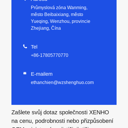
Průmyslová zóna Wanming,
město Beibaixiang, město
Yueqing, Wenzhou, provincie
Zhejiang, Čína

Tel
+86-17805770770
E-mailem

ethanchien@wzshenghuo.com
Zašlete svůj dotaz společnosti XENHO
na cenu, podrobnosti nebo přizpůsobení