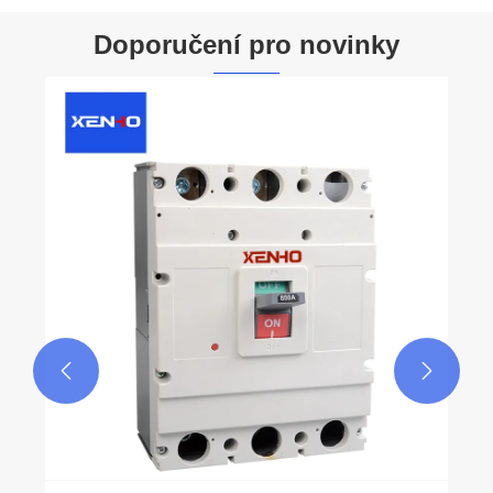
Doporučení pro novinky
Proč je přepínač ručního přenosu
generátoru nezbytný pro bezpečné a
spolehlivé záložní napájení
Ukázat více >>

