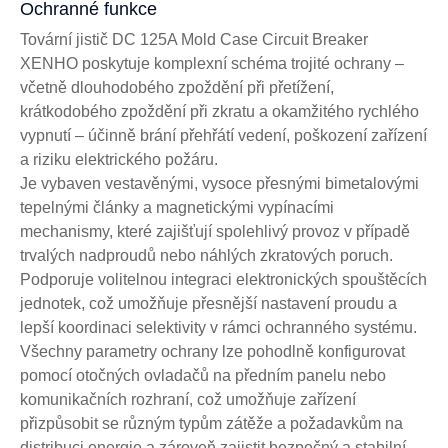
Ochranné funkce
Tovární jistič DC 125A Mold Case Circuit Breaker
XENHO poskytuje komplexní schéma trojité ochrany –
včetně dlouhodobého zpoždění při přetížení,
krátkodobého zpoždění při zkratu a okamžitého rychlého
vypnutí – účinně brání přehřátí vedení, poškození zařízení
a riziku elektrického požáru.
Je vybaven vestavěnými, vysoce přesnými bimetalovými
tepelnými články a magnetickými vypínacími
mechanismy, které zajišťují spolehlivý provoz v případě
trvalých nadproudů nebo náhlých zkratových poruch.
Podporuje volitelnou integraci elektronických spouštěcích
jednotek, což umožňuje přesnější nastavení proudu a
lepší koordinaci selektivity v rámci ochranného systému.
Všechny parametry ochrany lze pohodlně konfigurovat
pomocí otočných ovladačů na předním panelu nebo
komunikačních rozhraní, což umožňuje zařízení
přizpůsobit se různým typům zátěže a požadavkům na
distribuci energie a zároveň zajistit bezpečný a stabilní