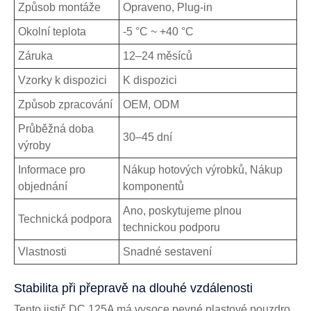
Způsob montáže
Opraveno, Plug-in
Okolní teplota
-5 °C ~ +40 °C
Záruka
12–24 měsíců
Vzorky k dispozici
K dispozici
Způsob zpracování
OEM, ODM
Průběžná doba
30–45 dní
výroby
Informace pro
Nákup hotových výrobků, Nákup
objednání
komponentů
Ano, poskytujeme plnou
Technická podpora
technickou podporu
Vlastnosti
Snadné sestavení
Stabilita při přepravě na dlouhé vzdálenosti
Tento jistič DC 125A má vysoce pevné plastové pouzdro