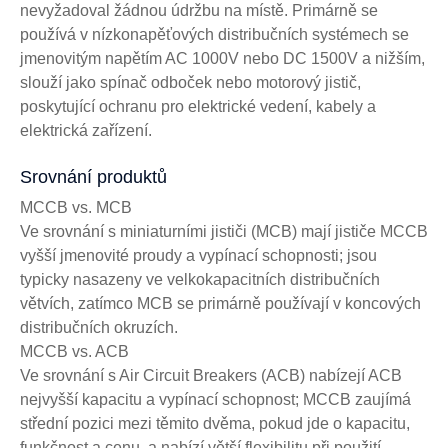
nevyžadoval žádnou údržbu na místě. Primárně se
používá v nízkonapěťových distribučních systémech se
jmenovitým napětím AC 1000V nebo DC 1500V a nižším,
slouží jako spínač odboček nebo motorový jistič,
poskytující ochranu pro elektrické vedení, kabely a
elektrická zařízení.
Srovnání produktů
MCCB vs. MCB
Ve srovnání s miniaturními jističi (MCB) mají jističe MCCB
vyšší jmenovité proudy a vypínací schopnosti; jsou
typicky nasazeny ve velkokapacitních distribučních
větvích, zatímco MCB se primárně používají v koncových
distribučních okruzích.
MCCB vs. ACB
Ve srovnání s Air Circuit Breakers (ACB) nabízejí ACB
nejvyšší kapacitu a vypínací schopnost; MCCB zaujímá
střední pozici mezi těmito dvěma, pokud jde o kapacitu,
funkčnost a cenu, a nabízí větší flexibilitu při použití.