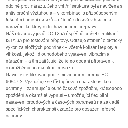
odolné proti nárazu. Jeho vnitřní struktura byla navržena s
antivibrační výztuhou a – v kombinaci s přizpůsobeným
řešením tlumení nárazů – účinně odolává vibracím a
nárazům, ke kterým dochází během přepravy.
Náš obvodový jistič DC 125A úspěšně prošel certifikací
ISTA 3A pro testování přepravy. Udržuje stabilní elektrický
výkon za složitých podmínek – včetně kolísání teploty a
vlhkosti, jakož i dlouhodobého vystavení vibracím a
nárazům – a tím zajišťuje, že je po dodání připraven k
okamžitému normálnímu provozu.
Navíc je certifikován podle mezinárodní normy IEC
60947-2. Vyznačuje se třístupňovou charakteristikou
ochrany – zahrnující dlouhé časové zpoždění, krátkodobé
zpoždění a okamžité vypnutí – umožňující flexibilní
nastavení proudových a časových parametrů na základě
specifických charakteristik zátěže pro dosažení přesné
ochrany.