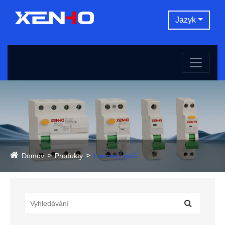
Jazyk
Domov
Produkty
Lisovaný jistič