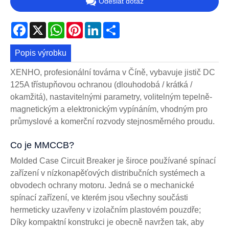
Odeslat dotaz
Facebook
X
WhatsApp
Pinterest
LinkedIn
Share
Popis výrobku
XENHO, profesionální továrna v Číně, vybavuje jistič DC
125A třístupňovou ochranou (dlouhodobá / krátká /
okamžitá), nastavitelnými parametry, volitelným tepelně-
magnetickým a elektronickým vypínáním, vhodným pro
průmyslové a komerční rozvody stejnosměrného proudu.
Co je MMCCB?
Molded Case Circuit Breaker je široce používané spínací
zařízení v nízkonapěťových distribučních systémech a
obvodech ochrany motoru. Jedná se o mechanické
spínací zařízení, ve kterém jsou všechny součásti
hermeticky uzavřeny v izolačním plastovém pouzdře;
Díky kompaktní konstrukci je obecně navržen tak, aby