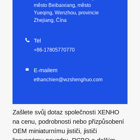
město Beibaixiang, město
Yueqing, Wenzhou, provincie
Zhejiang, Čína

Tel
+86-17805770770
E-mailem

ethanchien@wzshenghuo.com
Zašlete svůj dotaz společnosti XENHO
na cenu, podrobnosti nebo přizpůsobení
OEM miniaturnímu jističi, jističi