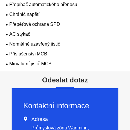
Přepínač automatického přenosu
Chránič napětí
Přepěťová ochrana SPD
AC stykač
Normálně uzavřený jistič
Příslušenství MCB
Miniaturní jistič MCB
Odeslat dotaz
Kontaktní informace

Adresa
Průmyslová zóna Wanming,