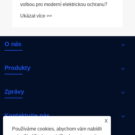
O nás
Produkty
Zprávy
Kontaktujte nás
X
Používáme cookies, abychom vám nabídli