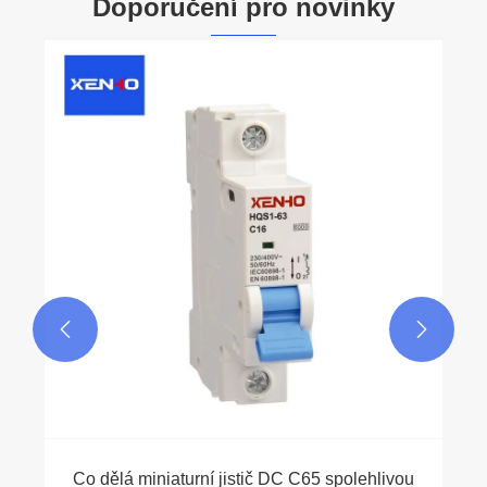
Doporučení pro novinky
Jak vybrat správný jistič pro ochranu proti
zkratu a přetížení?
Ukázat více >>

