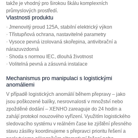
takže je vhodný pro širokou škálu komplexních
průmyslových prostředí.
Vlastnosti produktu
· Jmenovitý proud 125A, stabilní elektrický výkon
· Třístupňová ochrana, nastavitelné parametry
· Vysoce pevná izolovaná skořepina, antivibrační a
nárazuvzdorná
· Shoda s normou IEC, dlouhá životnost
· Volitelná pevná a zásuvná instalace
Mechanismus pro manipulaci s logistickými
anomáliemi
V případě logistických anomálií během přepravy – jako
jsou poškozené balíky, nesrovnalosti v množství nebo
zpožděné dodání – XENHO zareaguje do 24 hodin a
zahájí protokol nouzového vyřízení. Využitím logistického
sledovacího systému v reálném čase ke zjištění přesného
stavu zásilky koordinujeme s přepravci prioritu řešení a