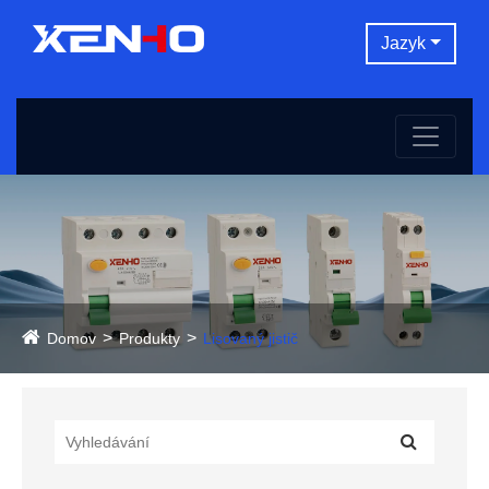
Jazyk
Domov
Produkty
Lisovaný jistič