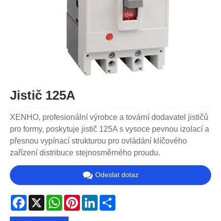
Jistič 125A
XENHO, profesionální výrobce a tovární dodavatel jističů
pro formy, poskytuje jistič 125A s vysoce pevnou izolací a
přesnou vypínací strukturou pro ovládání klíčového
zařízení distribuce stejnosměrného proudu.
Odeslat dotaz
Facebook
X
WhatsApp
Pinterest
LinkedIn
Share