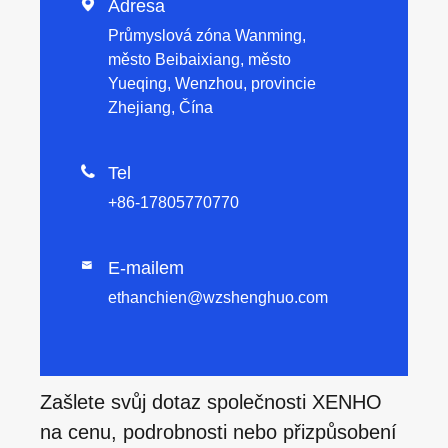

Adresa
Průmyslová zóna Wanming,
město Beibaixiang, město
Yueqing, Wenzhou, provincie
Zhejiang, Čína

Tel
+86-17805770770
E-mailem

ethanchien@wzshenghuo.com
Zašlete svůj dotaz společnosti XENHO
na cenu, podrobnosti nebo přizpůsobení