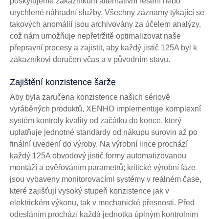
poskytujeme zákazníkům alternativní řešení nebo
urychlené náhradní služby. Všechny záznamy týkající se
takových anomálií jsou archivovány za účelem analýzy,
což nám umožňuje nepřetržitě optimalizovat naše
přepravní procesy a zajistit, aby každý jistič 125A byl k
zákazníkovi doručen včas a v původním stavu.
Zajištění konzistence šarže
Aby byla zaručena konzistence našich sériově
vyráběných produktů, XENHO implementuje komplexní
systém kontroly kvality od začátku do konce, který
uplatňuje jednotné standardy od nákupu surovin až po
finální uvedení do výroby. Na výrobní lince prochází
každý 125A obvodový jistič formy automatizovanou
montáží a ověřováním parametrů; kritické výrobní fáze
jsou vybaveny monitorovacími systémy v reálném čase,
které zajišťují vysoký stupeň konzistence jak v
elektrickém výkonu, tak v mechanické přesnosti. Před
odesláním prochází každá jednotka úplným kontrolním