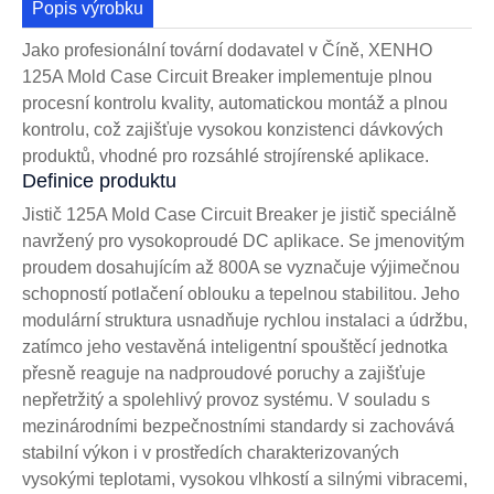
Popis výrobku
Jako profesionální tovární dodavatel v Číně, XENHO
125A Mold Case Circuit Breaker implementuje plnou
procesní kontrolu kvality, automatickou montáž a plnou
kontrolu, což zajišťuje vysokou konzistenci dávkových
produktů, vhodné pro rozsáhlé strojírenské aplikace.
Definice produktu
Jistič 125A Mold Case Circuit Breaker je jistič speciálně
navržený pro vysokoproudé DC aplikace. Se jmenovitým
proudem dosahujícím až 800A se vyznačuje výjimečnou
schopností potlačení oblouku a tepelnou stabilitou. Jeho
modulární struktura usnadňuje rychlou instalaci a údržbu,
zatímco jeho vestavěná inteligentní spouštěcí jednotka
přesně reaguje na nadproudové poruchy a zajišťuje
nepřetržitý a spolehlivý provoz systému. V souladu s
mezinárodními bezpečnostními standardy si zachovává
stabilní výkon i v prostředích charakterizovaných
vysokými teplotami, vysokou vlhkostí a silnými vibracemi,