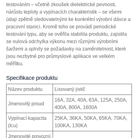
testováním – včetně zkoušek dielektrické pevnosti,
nárůstu teploty a vypínacích charakteristik – se všemi
údaji zpětně sledovatelnými ke konkrétní výrobní dávce a
pracovní stanici. Kromě toho se provádí periodické
testování typu, aby se ověřila stabilita produktu, zajistila
se nulová odchylka výkonu mezi různými výrobními
šaržemi a splnily se požadavky na zaměnitelnost, které
jsou nezbytné pro průmyslové aplikace ve velkém
měřítku.
Specifikace produktu
Název produktu
Lisovaný jistič
16A, 32A, 40A, 63A, 125A, 250A,
Jmenovitý proud
400A, 800A, 1600A
Vypínací kapacita
25KA, 36KA, 50KA, 65KA, 70KA,
(Icu)
100KA, 130KA
Jmenovité provozní