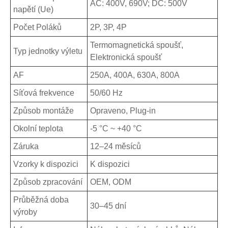
AC: 400V, 690V; DC: 500V
napětí (Ue)
Počet Poláků
2P, 3P, 4P
Termomagnetická spoušť,
Typ jednotky výletu
Elektronická spoušť
AF
250A, 400A, 630A, 800A
Síťová frekvence
50/60 Hz
Způsob montáže
Opraveno, Plug-in
Okolní teplota
-5 °C ~ +40 °C
Záruka
12–24 měsíců
Vzorky k dispozici
K dispozici
Způsob zpracování
OEM, ODM
Průběžná doba
30–45 dní
výroby